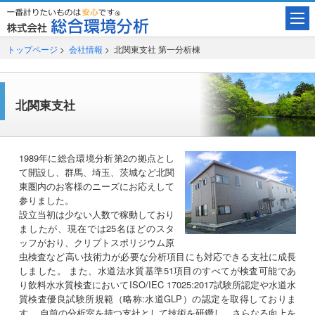
トップページ
>
会社情報
> 北関東支社 第一分析棟
北関東支社
1989年に総合環境分析第2の拠点とし
て開設し、群馬、埼玉、茨城など北関
東圏内のお客様のニーズにお応えして
参りました。
設立当初は少ない人数で稼動しており
ましたが、現在では25名ほどのスタ
ッフがおり、クリプトスポリジウム原
虫検査など高い技術力が必要な分析項目にも対応できる支社に成長
しました。 また、水道法水質基準51項目のすべてが検査可能であ
り飲料水水質検査においてISO/IEC 17025:2017試験所認定や水道水
質検査優良試験所規範（略称:水道GLP）の認定を取得しておりま
す。 自前の分析室を持つ支社として技術を研鑽し、さらなる向上を