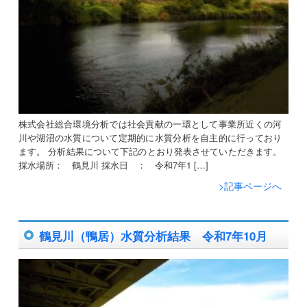
株式会社総合環境分析では社会貢献の一環として事業所近くの河
川や湖沼の水質について定期的に水質分析を自主的に行っており
ます。 分析結果について下記のとおり発表させていただきます。
採水場所： 鶴見川 採水日 ： 令和7年1 […]
>記事ページへ
鶴見川（鴨居）水質分析結果 令和7年10月