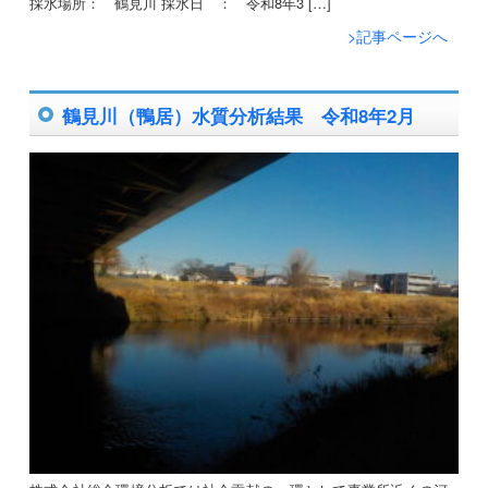
採水場所： 鶴見川 採水日 ： 令和8年3 […]
>記事ページへ
鶴見川（鴨居）水質分析結果 令和8年2月