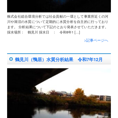
株式会社総合環境分析では社会貢献の一環として事業所近くの河
川や湖沼の水質について定期的に水質分析を自主的に行っており
ます。 分析結果について下記のとおり発表させていただきます。
採水場所： 鶴見川 採水日 ： 令和8年1 […]
>記事ページへ
鶴見川（鴨居）水質分析結果 令和7年12月