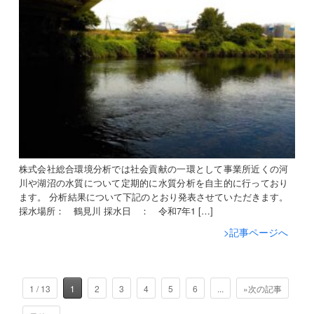
株式会社総合環境分析では社会貢献の一環として事業所近くの河
川や湖沼の水質について定期的に水質分析を自主的に行っており
ます。 分析結果について下記のとおり発表させていただきます。
採水場所： 鶴見川 採水日 ： 令和7年1 […]
>記事ページへ
1 / 13
1
2
3
4
5
6
...
»次の記事