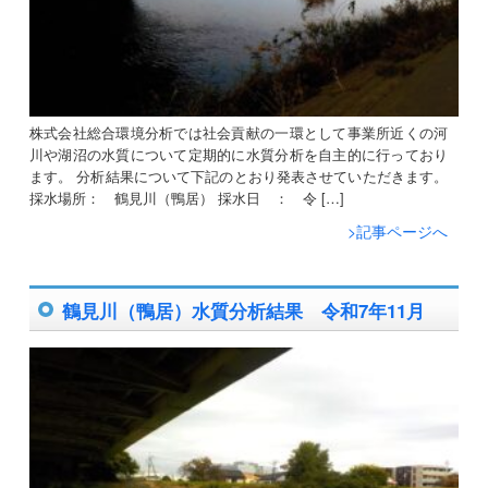
株式会社総合環境分析では社会貢献の一環として事業所近くの河
川や湖沼の水質について定期的に水質分析を自主的に行っており
ます。 分析結果について下記のとおり発表させていただきます。
採水場所： 鶴見川（鴨居） 採水日 ： 令 […]
>記事ページへ
鶴見川（鴨居）水質分析結果 令和7年11月