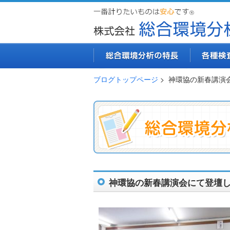
ブログトップページ
> 神環協の新春講演
神環協の新春講演会にて登壇