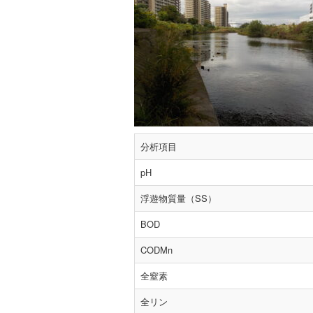
分析項目
pH
浮遊物質量（SS）
BOD
CODMn
全窒素
全リン