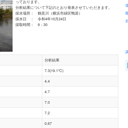
っております。
分析結果について下記のとおり発表させていただきます。
採水場所： 鶴見川（横浜市緑区鴨居）
採水日 ： 令和4年10月24日
採取時間： 9：30
分析結果
7.3(19.1℃)
4.4
4.7
7.0
7.2
0.67