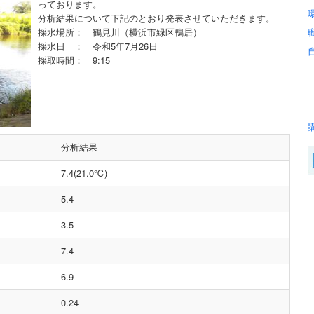
っております。
分析結果について下記のとおり発表させていただきます。
採水場所： 鶴見川（横浜市緑区鴨居）
採水日 ： 令和5年7月26日
採取時間： 9:15
分析結果
7.4(21.0℃)
5.4
3.5
7.4
6.9
0.24