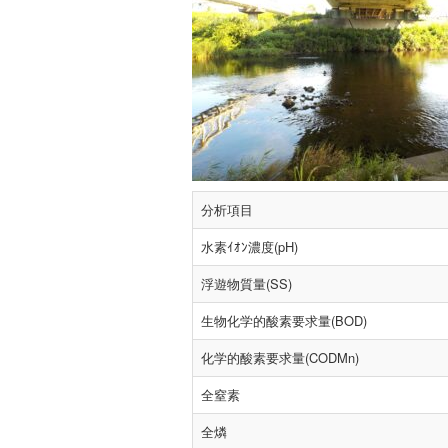
分析項目
水素ｲｵﾝ濃度(pH)
浮遊物質量(SS)
生物化学的酸素要求量(BOD)
化学的酸素要求量(CODMn)
全窒素
全燐