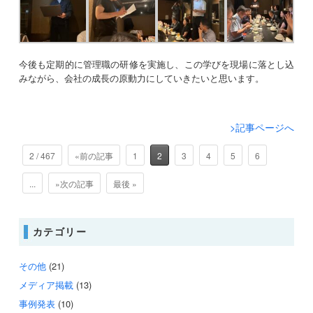
今後も定期的に管理職の研修を実施し、この学びを現場に落とし込
みながら、会社の成長の原動力にしていきたいと思います。
>記事ページへ
2 / 467
«前の記事
1
2
3
4
5
6
...
»次の記事
最後 »
カテゴリー
その他
(21)
メディア掲載
(13)
事例発表
(10)