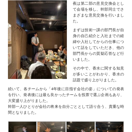
夜は第二部の意見交換会とし
て会場を移し、幹部同士でさ
まざまな意見交換を行いまし
た。
まずは技術一課の部門長が自
身の自己紹介と入社までの経
緯や入社してからの仕事につ
いて話をしていただき、他の
部門長からの質疑応答など行
いました。
その中で、香水に関する知見
が多いことがわかり、香水の
話題で盛り上がりました。
続いて、各チームから「4年後に目指す会社の姿」についての発表
を行い、発表後には最も良かったチームを投票で選ぶ企画もあり、
大変盛り上がりました。
幹部一人ひとりが会社の将来を自分ごととして語り合う、貴重な時
間となりました。