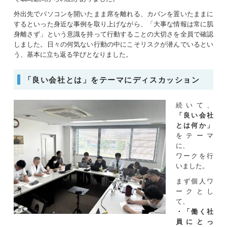
外出先でパソコンを開いたまま席を離れる、カバンを置いたままに
するといった身近な事例を取り上げながら、「大事な情報は常に肌
身離さず」という意識を持って行動することの大切さを全員で確認
しました。日々の何気ない行動の中にこそリスクが潜んでいるとい
う、基本に立ち返る学びとなりました。
「良い会社とは」をテーマにディスカッション
続いて、
「良い会社
とは何か」
をテーマ
に、
ワークを行
いました。
まず個人ワ
ークとし
て、
・「働く社
員にとっ